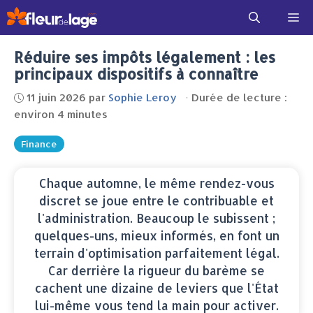
Aller
Me
au
contenu
Réduire ses impôts légalement : les
principaux dispositifs à connaître
11 juin 2026
par
Sophie Leroy
·
Durée de lecture :
environ 4 minutes
Finance
Chaque automne, le même rendez-vous
discret se joue entre le contribuable et
l'administration. Beaucoup le subissent ;
quelques-uns, mieux informés, en font un
terrain d'optimisation parfaitement légal.
Car derrière la rigueur du barème se
cachent une dizaine de leviers que l'État
lui-même vous tend la main pour activer.